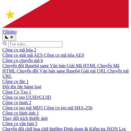
Filipino
Công cụ mã hóa
2
Công cụ giải mã AES
Công cụ mã hóa AES
Công cụ chuyển mã
6
Chuyển đổi Base64 sang Văn bản
Giải Mã HTML
Chuyển Mã
HTML
Chuyển đổi Văn bản sang Base64
Giải mã URL
Chuyển mã
URL
Công cụ file
1
Đổi tên file hàng loạt
Công Cụ Tạo
1
Công cụ tạo UUID/GUID
Công cụ hash
2
Công cụ tạo mã MD5
Công cụ tạo mã SHA-256
Công cụ hình ảnh
1
Thay đổi kích thước ảnh
Công cụ văn bản
5
Chuyển đổi chữ hoa chữ thường
Định dạng & Kiểm tra JSON
Lọc