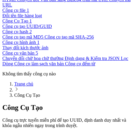
URL
Công cụ file
1
Đổi tên file hàng loạt
Công Cụ Tạo
1
Công cụ tạo UUID/GUID
Công cụ hash
2
Công cụ tạo mã MD5
Công cụ tạo mã SHA-256
Công cụ hình ảnh
1
Thay đổi kích thước ảnh
Công cụ văn bản
5
Chuyển đổi chữ hoa chữ thường
Định dạng & Kiểm tra JSON
Lọc
Dòng
Công cụ làm sạch văn bản
Công cụ đếm từ
Không tìm thấy công cụ nào
Trang chủ
Công Cụ Tạo
Công Cụ Tạo
Công cụ trực tuyến miễn phí để tạo UUID, định danh duy nhất và
khóa ngẫu nhiên ngay trong trình duyệt.