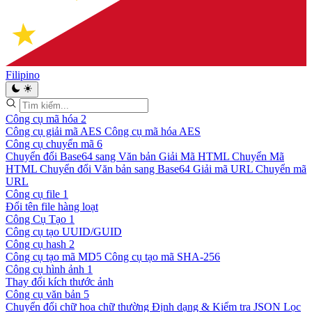
Filipino
Công cụ mã hóa
2
Công cụ giải mã AES
Công cụ mã hóa AES
Công cụ chuyển mã
6
Chuyển đổi Base64 sang Văn bản
Giải Mã HTML
Chuyển Mã
HTML
Chuyển đổi Văn bản sang Base64
Giải mã URL
Chuyển mã
URL
Công cụ file
1
Đổi tên file hàng loạt
Công Cụ Tạo
1
Công cụ tạo UUID/GUID
Công cụ hash
2
Công cụ tạo mã MD5
Công cụ tạo mã SHA-256
Công cụ hình ảnh
1
Thay đổi kích thước ảnh
Công cụ văn bản
5
Chuyển đổi chữ hoa chữ thường
Định dạng & Kiểm tra JSON
Lọc