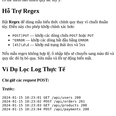
Hỗ Trợ Regex
Bật
Regex
để dùng mẫu biểu thức chính quy thay vì chuỗi thuần
túy. Điều này cho phép khớp chính xác hơn:
— khớp các dòng chứa
hoặc
POST|PUT
POST
PUT
— khớp các dòng bắt đầu bằng
^ERROR
ERROR
— khớp mã trạng thái 4xx và 5xx
[45]\d\d
Nếu mẫu regex không hợp lệ, ô nhập liệu sẽ chuyển sang màu đỏ và
quy tắc đó bị bỏ qua. Sửa mẫu và lỗi tự động biến mất.
Ví Dụ Lọc Log Thực Tế
Chỉ giữ các request POST:
Trước:
2024-01-15 10:23:01 GET /api/users 200

2024-01-15 10:23:02 POST /api/orders 201

2024-01-15 10:23:03 GET /api/products 200

2024-01-15 10:23:04 POST /api/payments 200