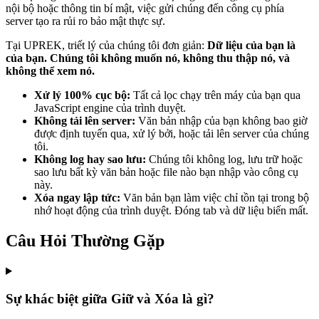
nội bộ hoặc thông tin bí mật, việc gửi chúng đến công cụ phía
server tạo ra rủi ro bảo mật thực sự.
Tại UPREK, triết lý của chúng tôi đơn giản:
Dữ liệu của bạn là
của bạn. Chúng tôi không muốn nó, không thu thập nó, và
không thể xem nó.
Xử lý 100% cục bộ:
Tất cả lọc chạy trên máy của bạn qua
JavaScript engine của trình duyệt.
Không tải lên server:
Văn bản nhập của bạn không bao giờ
được định tuyến qua, xử lý bởi, hoặc tải lên server của chúng
tôi.
Không log hay sao lưu:
Chúng tôi không log, lưu trữ hoặc
sao lưu bất kỳ văn bản hoặc file nào bạn nhập vào công cụ
này.
Xóa ngay lập tức:
Văn bản bạn làm việc chỉ tồn tại trong bộ
nhớ hoạt động của trình duyệt. Đóng tab và dữ liệu biến mất.
Câu Hỏi Thường Gặp
Sự khác biệt giữa Giữ và Xóa là gì?