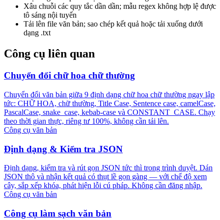
Xâu chuỗi các quy tắc dần dần; mẫu regex không hợp lệ được
tô sáng nội tuyến
Tải lên file văn bản; sao chép kết quả hoặc tải xuống dưới
dạng .txt
Công cụ liên quan
Chuyển đổi chữ hoa chữ thường
Chuyển đổi văn bản giữa 9 định dạng chữ hoa chữ thường ngay lập
tức: CHỮ HOA, chữ thường, Title Case, Sentence case, camelCase,
PascalCase, snake_case, kebab-case và CONSTANT_CASE. Chạy
theo thời gian thực, riêng tư 100%, không cần tải lên.
Công cụ văn bản
Định dạng & Kiểm tra JSON
Định dạng, kiểm tra và rút gọn JSON tức thì trong trình duyệt. Dán
JSON thô và nhận kết quả có thụt lề gọn gàng — với chế độ xem
cây, sắp xếp khóa, phát hiện lỗi cú pháp. Không cần đăng nhập.
Công cụ văn bản
Công cụ làm sạch văn bản