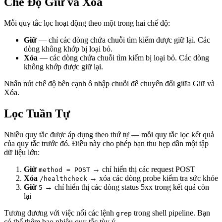
Chế Độ Giữ và Xóa
Mỗi quy tắc lọc hoạt động theo một trong hai chế độ:
Giữ
— chỉ các dòng chứa chuỗi tìm kiếm được giữ lại. Các
dòng không khớp bị loại bỏ.
Xóa
— các dòng chứa chuỗi tìm kiếm bị loại bỏ. Các dòng
không khớp được giữ lại.
Nhấn nút chế độ bên cạnh ô nhập chuỗi để chuyển đổi giữa Giữ và
Xóa.
Lọc Tuần Tự
Nhiều quy tắc được áp dụng theo thứ tự — mỗi quy tắc lọc kết quả
của quy tắc trước đó. Điều này cho phép bạn thu hẹp dần một tập
dữ liệu lớn:
Giữ
→ chỉ hiển thị các request POST
method = POST
Xóa
→ xóa các dòng probe kiểm tra sức khỏe
/healthcheck
Giữ
→ chỉ hiển thị các dòng status 5xx trong kết quả còn
5
lại
Tương đương với việc nối các lệnh
trong shell pipeline. Bạn
grep
có thể thêm bao nhiêu quy tắc tùy ý.