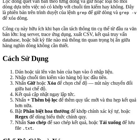
Lọc dòng quét văn bản theo từng dòng và giữ hoặc loại bỏ mỗi
dòng dựa trên việc nó có khớp với chuỗi tìm kiếm hay không. Đây
là phiên bản trên trình duyệt của lệnh
để giữ dòng và
grep
grep -v
để xóa dòng.
Công cụ này hữu ích khi bạn cần tách thông tin cụ thể từ đầu ra văn
bản lớn: log server, trace ứng dụng, xuất CSV, kết quả truy vấn
database, hoặc bất kỳ file nào mà thông tin quan trọng bị ẩn giữa
hàng nghìn dòng không cần thiết.
Cách Sử Dụng
Dán hoặc tải lên văn bản của bạn vào ô nhập liệu.
Nhập chuỗi tìm kiếm vào hàng bộ lọc đầu tiên.
Nhấn
Giữ
hoặc
Xóa
để chọn chế độ — nút này chuyển đổi
giữa hai chế độ.
Kết quả cập nhật ngay lập tức.
Nhấn
+ Thêm bộ lọc
để thêm quy tắc mới và thu hẹp kết quả
hơn nữa.
Bật
Phân biệt hoa thường
để khớp chính xác ký tự, hoặc
Regex
để dùng biểu thức chính quy.
Nhấn
Sao chép
để sao chép kết quả, hoặc
Tải xuống
để lưu
file
.
.txt