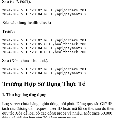
Sau
(Giữ:
):
POST
2024-01-15 10:23:02 POST /api/orders 201

2024-01-15 10:23:04 POST /api/payments 200
Xóa các dòng health check:
Trước:
2024-01-15 10:23:02 POST /api/orders 201

2024-01-15 10:23:05 GET /healthcheck 200

2024-01-15 10:23:04 POST /api/payments 200

2024-01-15 10:23:10 GET /healthcheck 200
Sau
(Xóa:
):
/healthcheck
2024-01-15 10:23:02 POST /api/orders 201

2024-01-15 10:23:04 POST /api/payments 200
Trường Hợp Sử Dụng Thực Tế
1. Thu hẹp log ứng dụng
Log server chứa hàng nghìn dòng mỗi phút. Dùng quy tắc Giữ để
tách các đường dẫn request, user ID hoặc mã lỗi cụ thể, sau đó thêm
quy tắc Xóa để loại bỏ các dòng probe và nhiễu. Một trace 50.000
dòng có thể thu hẹp còn 20 dòng quan trọng.