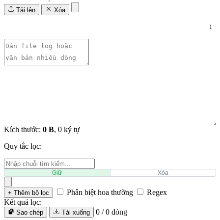
Tải lên
Xóa
1
Kích thước:
0 B
, 0 ký tự
Quy tắc lọc:
Giữ
Xóa
Phân biệt hoa thường
Regex
+ Thêm bộ lọc
Kết quả lọc:
0
/
0
dòng
Sao chép
Tải xuống