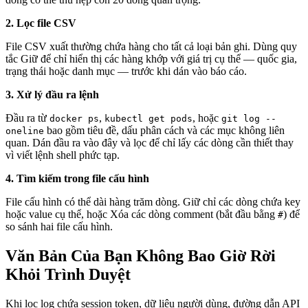
2. Lọc file CSV
File CSV xuất thường chứa hàng cho tất cả loại bản ghi. Dùng quy
tắc Giữ để chỉ hiển thị các hàng khớp với giá trị cụ thể — quốc gia,
trạng thái hoặc danh mục — trước khi dán vào báo cáo.
3. Xử lý đầu ra lệnh
Đầu ra từ
,
, hoặc
docker ps
kubectl get pods
git log --
bao gồm tiêu đề, dấu phân cách và các mục không liên
oneline
quan. Dán đầu ra vào đây và lọc để chỉ lấy các dòng cần thiết thay
vì viết lệnh shell phức tạp.
4. Tìm kiếm trong file cấu hình
File cấu hình có thể dài hàng trăm dòng. Giữ chỉ các dòng chứa key
hoặc value cụ thể, hoặc Xóa các dòng comment (bắt đầu bằng
) để
#
so sánh hai file cấu hình.
Văn Bản Của Bạn Không Bao Giờ Rời
Khỏi Trình Duyệt
Khi lọc log chứa session token, dữ liệu người dùng, đường dẫn API