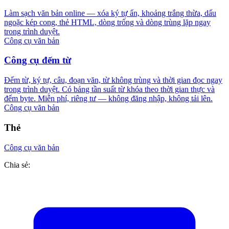
Làm sạch văn bản online — xóa ký tự ẩn, khoảng trắng thừa, dấu
ngoặc kép cong, thẻ HTML, dòng trống và dòng trùng lặp ngay
trong trình duyệt.
Công cụ văn bản
Công cụ đếm từ
Đếm từ, ký tự, câu, đoạn văn, từ không trùng và thời gian đọc ngay
trong trình duyệt. Có bảng tần suất từ khóa theo thời gian thực và
đếm byte. Miễn phí, riêng tư — không đăng nhập, không tải lên.
Công cụ văn bản
Thẻ
Công cụ văn bản
Chia sẻ: