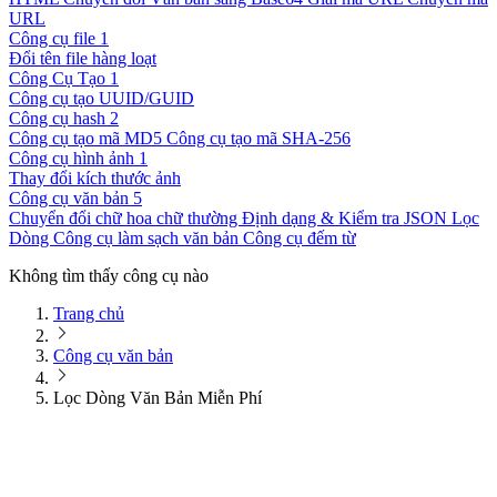
URL
Công cụ file
1
Đổi tên file hàng loạt
Công Cụ Tạo
1
Công cụ tạo UUID/GUID
Công cụ hash
2
Công cụ tạo mã MD5
Công cụ tạo mã SHA-256
Công cụ hình ảnh
1
Thay đổi kích thước ảnh
Công cụ văn bản
5
Chuyển đổi chữ hoa chữ thường
Định dạng & Kiểm tra JSON
Lọc
Dòng
Công cụ làm sạch văn bản
Công cụ đếm từ
Không tìm thấy công cụ nào
Trang chủ
Công cụ văn bản
Lọc Dòng Văn Bản Miễn Phí