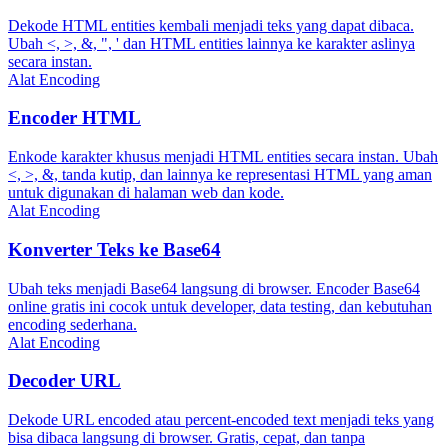
Dekode HTML entities kembali menjadi teks yang dapat dibaca.
Ubah <, >, &, ", ' dan HTML entities lainnya ke karakter aslinya
secara instan.
Alat Encoding
Encoder HTML
Enkode karakter khusus menjadi HTML entities secara instan. Ubah
<, >, &, tanda kutip, dan lainnya ke representasi HTML yang aman
untuk digunakan di halaman web dan kode.
Alat Encoding
Konverter Teks ke Base64
Ubah teks menjadi Base64 langsung di browser. Encoder Base64
online gratis ini cocok untuk developer, data testing, dan kebutuhan
encoding sederhana.
Alat Encoding
Decoder URL
Dekode URL encoded atau percent-encoded text menjadi teks yang
bisa dibaca langsung di browser. Gratis, cepat, dan tanpa