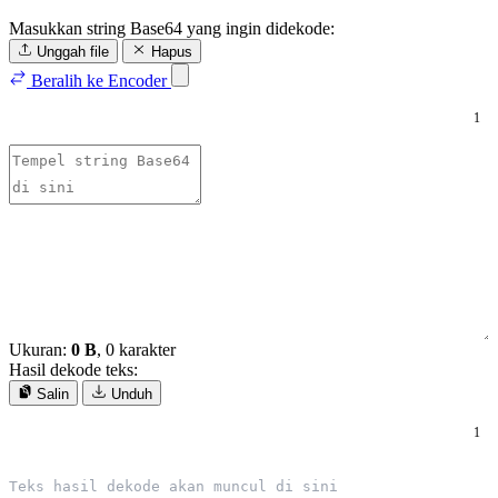
Masukkan string Base64 yang ingin didekode:
Unggah file
Hapus
Beralih ke Encoder
1
Ukuran:
0 B
, 0 karakter
Hasil dekode teks:
Salin
Unduh
1